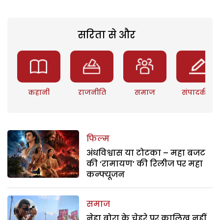
सरिता से और
कहानी
राजनीति
समाज
संपादकीय
फिल्म
अंधविश्वास या टोटका – महा बजट
की ‘रामायण’ की रिलीज पर महा
कन्फ्यूजन
समाज
नेहा बोरा के चेहरे पर कालिख नहीं,