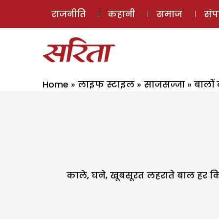
राजनीति
कहानी
समाज
सं
Home
»
लाइफ स्टाइल
»
साजसज्जा
»
बालों 
काले, घने, खूबसूरत लहराते बाल हर किस