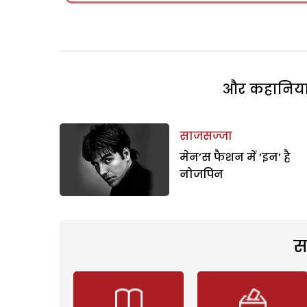
और कहानियां 
साजसज्जा
मेन’स फैशन में ‘इन’ है
नोजपिन
स