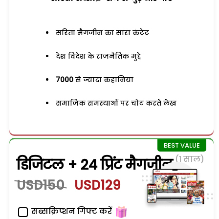
सरिता मैगजीन का सारा कंटेंट
देश विदेश के राजनैतिक मुद्दे
7000
से ज्यादा कहानियां
समाजिक समस्याओं पर चोट करते लेख
(1 साल)
डिजिटल + 24 प्रिंट मैगजीन
USD150
USD129
सब्सक्रिप्शन गिफ्ट करें