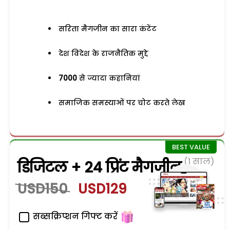
सरिता मैगजीन का सारा कंटेंट
देश विदेश के राजनैतिक मुद्दे
7000
से ज्यादा कहानियां
समाजिक समस्याओं पर चोट करते लेख
(1 साल)
डिजिटल + 24 प्रिंट मैगजीन
USD150
USD129
सब्सक्रिप्शन गिफ्ट करें