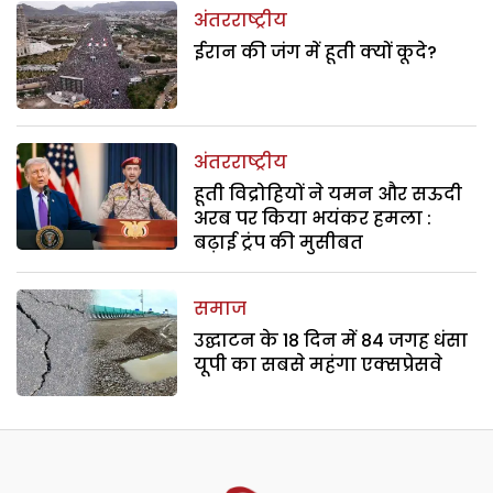
अंतरराष्ट्रीय
ईरान की जंग में हूती क्यों कूदे?
अंतरराष्ट्रीय
हूती विद्रोहियों ने यमन और सऊदी
अरब पर किया भयंकर हमला :
बढ़ाई ट्रंप की मुसीबत
समाज
उद्घाटन के 18 दिन में 84 जगह धंसा
यूपी का सबसे महंगा एक्सप्रेसवे