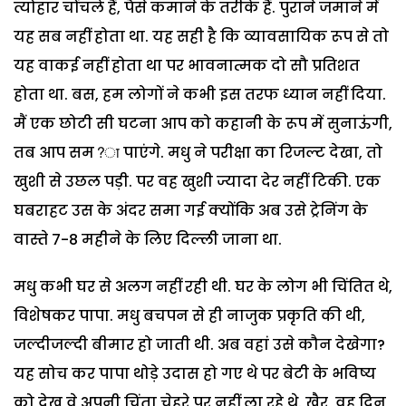
त्योहार चोंचले हैं, पैसे कमाने के तरीके हैं. पुराने जमाने में
यह सब नहीं होता था. यह सही है कि व्यावसायिक रूप से तो
यह वाकई नहीं होता था पर भावनात्मक दो सौ प्रतिशत
होता था. बस, हम लोगों ने कभी इस तरफ ध्यान नहीं दिया.
मैं एक छोटी सी घटना आप को कहानी के रूप में सुनाऊंगी,
तब आप सम?ा पाएंगे. मधु ने परीक्षा का रिजल्ट देखा, तो
खुशी से उछल पड़ी. पर वह खुशी ज्यादा देर नहीं टिकी. एक
घबराहट उस के अंदर समा गई क्योंकि अब उसे ट्रेनिंग के
वास्ते 7-8 महीने के लिए दिल्ली जाना था.
मधु कभी घर से अलग नहीं रही थी. घर के लोग भी चिंतित थे,
विशेषकर पापा. मधु बचपन से ही नाजुक प्रकृति की थी,
जल्दीजल्दी बीमार हो जाती थी. अब वहां उसे कौन देखेगा?
यह सोच कर पापा थोड़े उदास हो गए थे पर बेटी के भविष्य
को देख वे अपनी चिंता चेहरे पर नहीं ला रहे थे. खैर, वह दिन