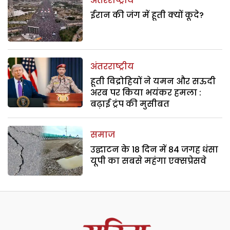
अंतरराष्ट्रीय
ईरान की जंग में हूती क्यों कूदे?
अंतरराष्ट्रीय
हूती विद्रोहियों ने यमन और सऊदी
अरब पर किया भयंकर हमला :
बढ़ाई ट्रंप की मुसीबत
समाज
उद्घाटन के 18 दिन में 84 जगह धंसा
यूपी का सबसे महंगा एक्सप्रेसवे