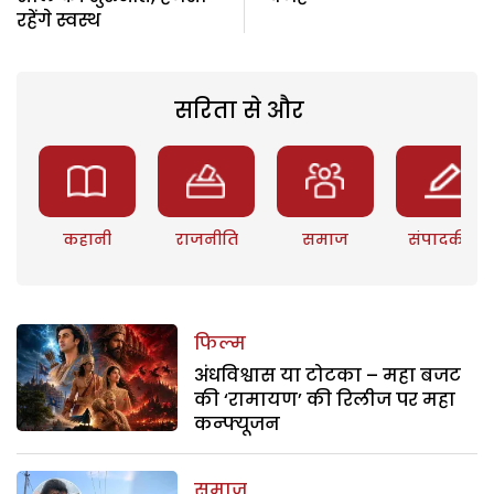
रहेंगे स्वस्थ
सरिता से और
कहानी
राजनीति
समाज
संपादकीय
फिल्म
अंधविश्वास या टोटका – महा बजट
की ‘रामायण’ की रिलीज पर महा
कन्फ्यूजन
समाज