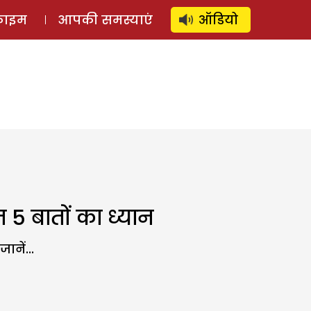
⚲
स्टोरी
लॉग इन
SUBSCRIBE
्राइम
आपकी समस्याएं
ऑडियो
5 बातों का ध्यान
नें...