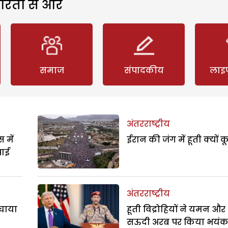
रिता से और
समाज
संपादकीय
लाइ
अंतरराष्ट्रीय
 में
ईरान की जंग में हूती क्यों क
पाई
अंतरराष्ट्रीय
बचाया
हूती विद्रोहियों ने यमन और
सऊदी अरब पर किया भयं