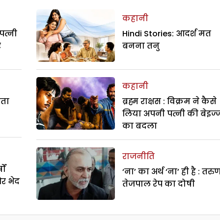
कहानी
पत्नी
Hindi Stories: आदर्श मत
र
बनना तनु
कहानी
रता
ब्रह्म राक्षस : विक्रम ने कैसे
लिया अपनी पत्नी की बेइज्
का बदला
राजनीति
ों
‘ना’ का अर्थ ‘ना’ ही है : तरु
और भेद
तेजपाल रेप का दोषी