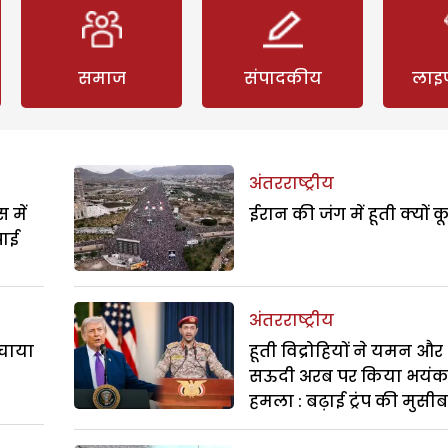
समाज
संपादकीय
लाइ
अंतरराष्ट्रीय
 में
ईरान की जंग में हूती क्यों क
पाई
अंतरराष्ट्रीय
बचाया
हूती विद्रोहियों ने यमन और
सऊदी अरब पर किया भयं
हमला : बढ़ाई ट्रंप की मुसी