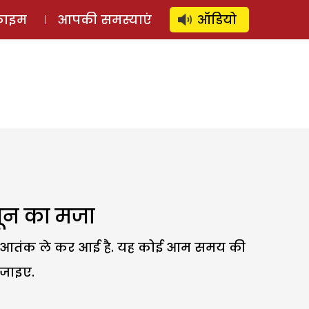
⚲
स्टोरी
लॉग इन
SUBSCRIBE
्राइम
आपकी समस्याएं
ऑडियो
सून का मजा
 साथ आतंक ले कर आई है. यह कोई आम समय की
 जाइए.