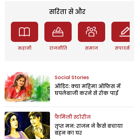
सरिता से और
कहानी
राजनीति
समाज
संपादकीय
Social Stories
ऑडिट: क्या महिमा ऑफिस में
घपलेबाजी करने से रोक पाई
फैमिली स्टोरीज
तृप्त मन: राजन ने कैसे बचाया
बहन का घर