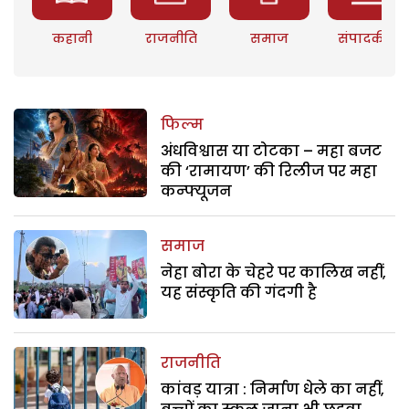
कहानी
राजनीति
समाज
संपादकीय
फिल्म
अंधविश्वास या टोटका – महा बजट
की ‘रामायण’ की रिलीज पर महा
कन्फ्यूजन
समाज
नेहा बोरा के चेहरे पर कालिख नहीं,
यह संस्कृति की गंदगी है
राजनीति
कांवड़ यात्रा : निर्माण धेले का नहीं,