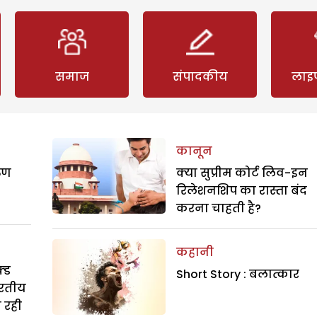
समाज
संपादकीय
लाइ
कानून
रुण
क्या सुप्रीम कोर्ट लिव-इन
रिलेशनशिप का रास्ता बंद
करना चाहती है?
कहानी
्ड
Short Story : बलात्कार
ारतीय
ा रही