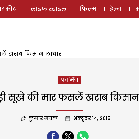
ई-मैगज़ीन
ऑडियो 
पादकीय
लाइफ स्टाइल
फिल्म
हेल्थ
क
सलें खराब किसान लाचार
फार्मिंग
़ी सूखे की मार फसलें खराब किसा
कुमार मयंक
अक्टूबर 14, 2015