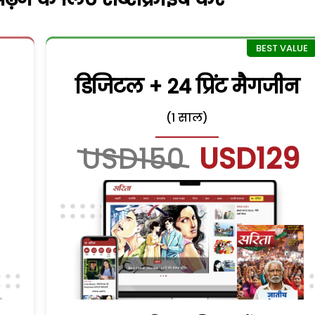
डिजिटल + 24 प्रिंट मैगजीन
(1 साल)
USD150
USD129