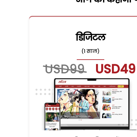
डिजिटल
(1 साल)
USD99
USD49