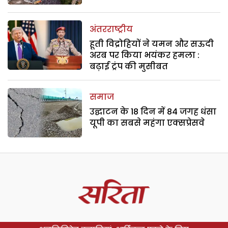
अंतरराष्ट्रीय
हूती विद्रोहियों ने यमन और सऊदी
अरब पर किया भयंकर हमला :
बढ़ाई ट्रंप की मुसीबत
समाज
उद्घाटन के 18 दिन में 84 जगह धंसा
यूपी का सबसे महंगा एक्सप्रेसवे