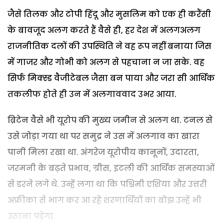
जैसे तिलक और टोपी हिंदू और मुसलिम को एक ही करैंसी
के बावजूद अलग करते हैं वैसे ही, हर देश में अलगअलग
राजनीतिक दलों की उपस्थिति ने वह रूप नहीं बनाया जिस
में गाजर और गोभी को अलग से पहचाना न जा सके. वह
सिर्फ मिक्स्ड वैजीटेबल जैसा बन पाया और जरा सी आर्थिक
तकलीफ होते ही उन में अलगाववाद उभर आया.
ब्रिटेन वैसे भी यूरोप की मुख्य जमीन से अलग था. टनल से
उसे जोड़ा गया था पर समुद्र ने उस में अलगाव का खारा
पानी मिला रखा था. अंगरेज यूरोपीय कानूनों, उदारता,
जरमनी के बढ़ते प्रभाव, ग्रीस, इटली की आर्थिक समस्याओं
से डरने लगे थे. उन्हें लगा था कि पश्चिमी एशिया और उत्तरी
अफ्रीका से भाग कर आ रहे शरणार्थियों का बोझ उन्हें भी
उठाना पड़ेगा.