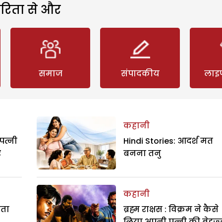
रिता से और
समाज
संपादकीय
लाइ
कहानी
पत्नी
Hindi Stories: आदर्श मत
र
बनना तनु
कहानी
रता
ब्रह्म राक्षस : विक्रम ने कैसे
लिया अपनी पत्नी की बेइज्