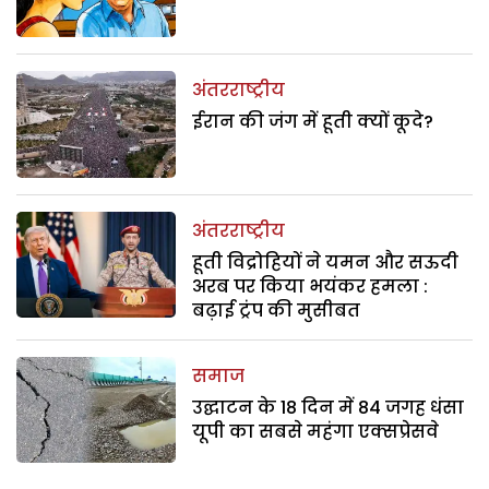
अंतरराष्ट्रीय
ईरान की जंग में हूती क्यों कूदे?
अंतरराष्ट्रीय
हूती विद्रोहियों ने यमन और सऊदी
अरब पर किया भयंकर हमला :
बढ़ाई ट्रंप की मुसीबत
समाज
उद्घाटन के 18 दिन में 84 जगह धंसा
यूपी का सबसे महंगा एक्सप्रेसवे