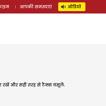
⚲
स्टोरी
लॉग इन
SUBSCRIBE
्राइम
आपकी समस्याएं
ऑडियो
रखें और सही तरह से टैक्स वसूलें.