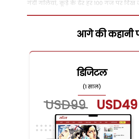
गंदी गलियां, कूड़े के ढेर हर 100 गज पर दिख 
आगे की कहानी पढ
डिजिटल
(1 साल)
USD99
USD49