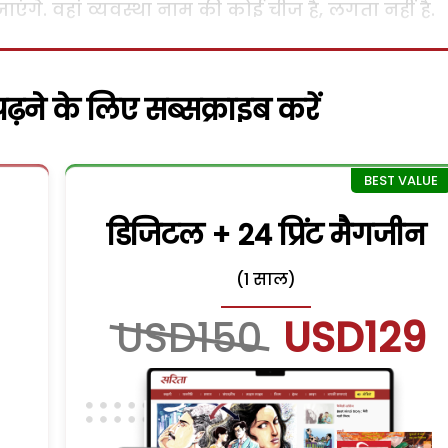
जाएंगे. वहां व्यवस्था नाम की कोई चीज है, लगता नहीं है.
़ने के लिए सब्सक्राइब करें
डिजिटल + 24 प्रिंट मैगजीन
(1 साल)
USD150
USD129