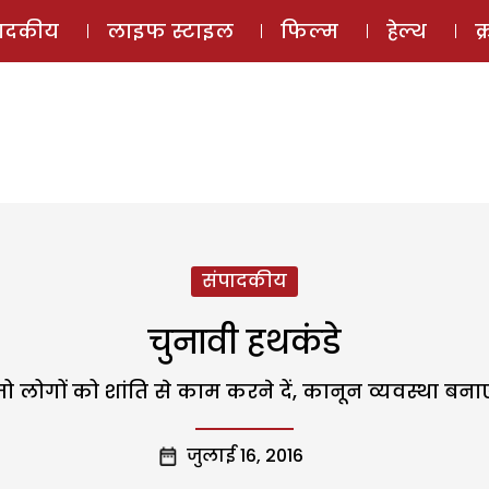
ई-मैगज़ीन
ऑडियो 
पादकीय
लाइफ स्टाइल
फिल्म
हेल्थ
क
संपादकीय
चुनावी हथकंडे
लोगों को शांति से काम करने दें, कानून व्यवस्था बनाए 
जुलाई 16, 2016