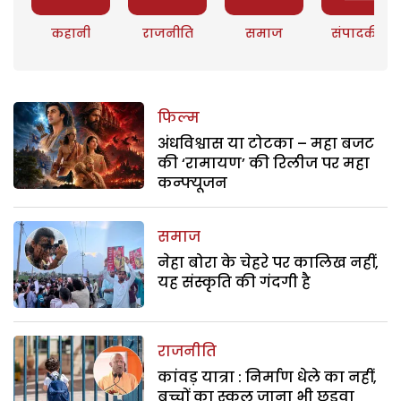
कहानी
राजनीति
समाज
संपादकीय
फिल्म
अंधविश्वास या टोटका – महा बजट
की ‘रामायण’ की रिलीज पर महा
कन्फ्यूजन
समाज
नेहा बोरा के चेहरे पर कालिख नहीं,
यह संस्कृति की गंदगी है
राजनीति
कांवड़ यात्रा : निर्माण धेले का नहीं,
बच्चों का स्कूल जाना भी छुड़वा