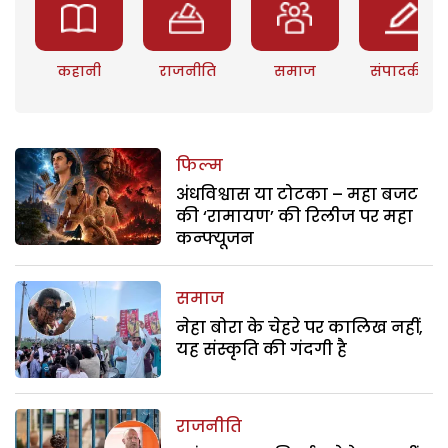
कहानी
राजनीति
समाज
संपादकीय
फिल्म
अंधविश्वास या टोटका – महा बजट
की ‘रामायण’ की रिलीज पर महा
कन्फ्यूजन
समाज
नेहा बोरा के चेहरे पर कालिख नहीं,
यह संस्कृति की गंदगी है
राजनीति