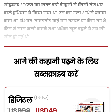
मोहम्मद अशरफ का कत्ल बड़ी बेरहमी से किसी तेज धार
वाले हथियार से किया गया था. उस का गला आधे से ज्यादा
कटा था. संभवत: ताबड़तोड़ कई वार गरदन पर किए गए थे,
जिस से सांस नली कटने तथा अधिक खून बहने से उस की
मौत हो गई थी.
आगे की कहानी पढ़ने के लिए
सब्सक्राइब करें
(1 साल)
डिजिटल
USD99
USD49