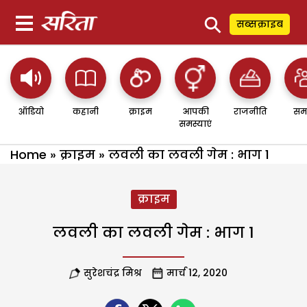
⚲
सब्सक्राइब
ऑडियो
कहानी
क्राइम
आपकी
राजनीति
सम
समस्याएं
Home
»
क्राइम
»
लवली का लवली गेम : भाग 1
क्राइम
लवली का लवली गेम : भाग 1
सुरेशचंद्र मिश्र
मार्च 12, 2020