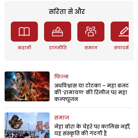
सरिता से और
कहानी
राजनीति
समाज
संपादकीय
फिल्म
अंधविश्वास या टोटका – महा बजट
की ‘रामायण’ की रिलीज पर महा
कन्फ्यूजन
समाज
नेहा बोरा के चेहरे पर कालिख नहीं,
यह संस्कृति की गंदगी है