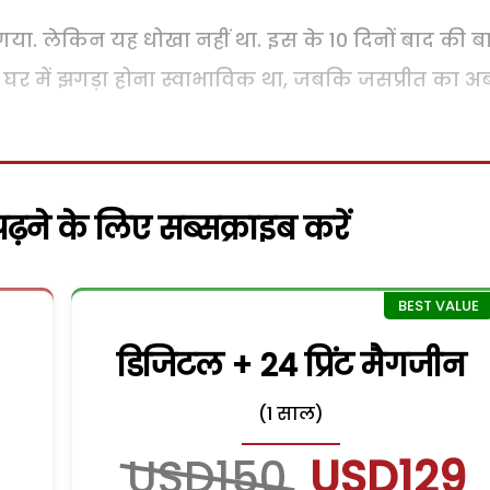
या. लेकिन यह धोखा नहीं था. इस के 10 दिनों बाद की ब
तो घर में झगड़ा होना स्वाभाविक था, जबकि जसप्रीत का अ
़ने के लिए सब्सक्राइब करें
डिजिटल + 24 प्रिंट मैगजीन
(1 साल)
USD150
USD129