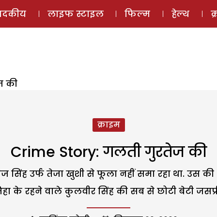
ई-मैगज़ीन
ऑडियो 
पादकीय
लाइफ स्टाइल
फिल्म
हेल्थ
क
ज की
क्राइम
Crime Story: गलती गुरतेज की
ज सिंह उर्फ तेजा खुशी से फूला नहीं समा रहा था. उस की 
िहा के रहने वाले कुलवीर सिंह की सब से छोटी बेटी जसप्