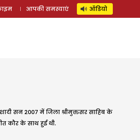
⚲
स्टोरी
लॉग इन
SUBSCRIBE
्राइम
आपकी समस्याएं
ऑडियो
शादी सन 2007 में जिला श्रीमुक्तसर साहिब के
रीत कौर के साथ हुई थी.