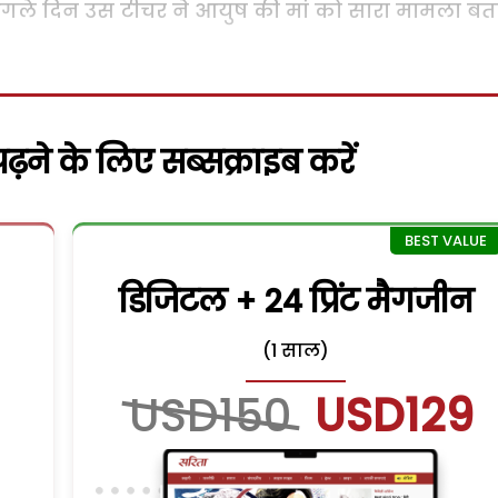
 अगले दिन उस टीचर ने आयुष की मां को सारा मामला बत
़ने के लिए सब्सक्राइब करें
डिजिटल + 24 प्रिंट मैगजीन
(1 साल)
USD150
USD129