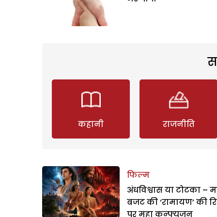
स
कहानी
राजनीति
फिल्म
अंधविश्वास या टोटका – म
बजट की ‘रामायण’ की र
पर महा कन्फ्यूजन