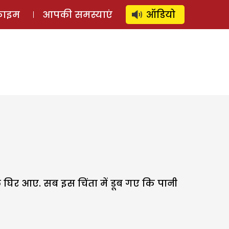
⚲
स्टोरी
लॉग इन
SUBSCRIBE
्राइम
आपकी समस्याएं
ऑडियो
ल घिर आए. सब इस चिंता में डूब गए कि पानी