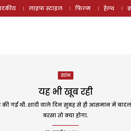
ई-मैगज़ीन
ऑडियो 
पादकीय
लाइफ स्टाइल
फिल्म
हेल्थ
क
स्तंभ
यह भी खूब रही
पर की गई थी. शादी वाले दिन सुबह से ही आसमान में बाद
बरसा तो क्या होगा.