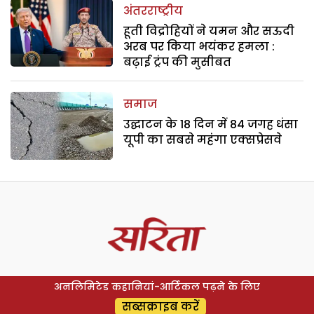
अंतरराष्ट्रीय
हूती विद्रोहियों ने यमन और सऊदी
अरब पर किया भयंकर हमला :
बढ़ाई ट्रंप की मुसीबत
समाज
उद्घाटन के 18 दिन में 84 जगह धंसा
यूपी का सबसे महंगा एक्सप्रेसवे
अनलिमिटेड कहानियां-आर्टिकल पढ़ने के लिए
सब्सक्राइब करें