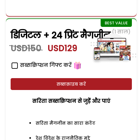
(1 साल)
डिजिटल + 24 प्रिंट मैगजीन
USD150
USD129
सब्सक्रिप्शन गिफ्ट करें
सब्सक्राइब करें
सरिता सब्सक्रिप्शन से जुड़ेें और पाएं
सरिता मैगजीन का सारा कंटेंट
देश विदेश के राजनैतिक मुद्दे