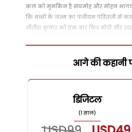
कल को मुमकिन है संघमोह और मोहन भागवत क
कि बच्चों के जन्म का पंजीयन पंडितजी से क
नीतीश कुमार को एक बार फिर मोदी और 2002 
आगे की कहानी पढ
डिजिटल
(1 साल)
USD99
USD49