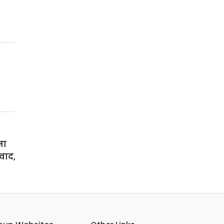
ना
वाद,