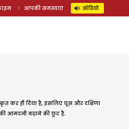
⚲
स्टोरी
लॉग इन
SUBSCRIBE
्राइम
आपकी समस्याएं
ऑडियो
कृत कर ही दिया है, इसलिए घूस और दक्षिणा
ं की आमदनी बढ़ाने की छूट है.