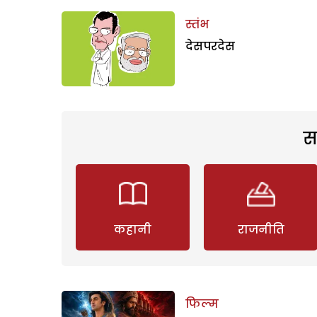
स्तंभ
देसपरदेस
स
कहानी
राजनीति
फिल्म