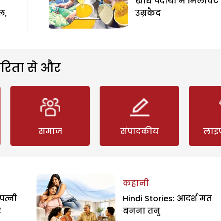
खाद्य पदार्थों में मिलावट
ल,
उम्रकैद
रिता से और
समाज
संपादकीय
लाइ
कहानी
पत्नी
Hindi Stories: आदर्श मत
र
बनना तनु