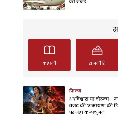
की नजर
स
कहानी
राजनीति
फिल्म
अंधविश्वास या टोटका – म
बजट की ‘रामायण’ की र
पर महा कन्फ्यूजन