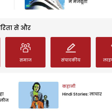
में मजबूती
रिता से और
समाज
संपादकीय
लाइ
कहानी
हा
Hindi Stories: लाचार
िलीज