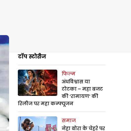
टॉप स्टोरीज
फिल्म
अंधविश्वास या
टोटका – महा बजट
की ‘रामायण’ की
रिलीज पर महा कन्फ्यूजन
समाज
नेहा बोरा के चेहरे पर