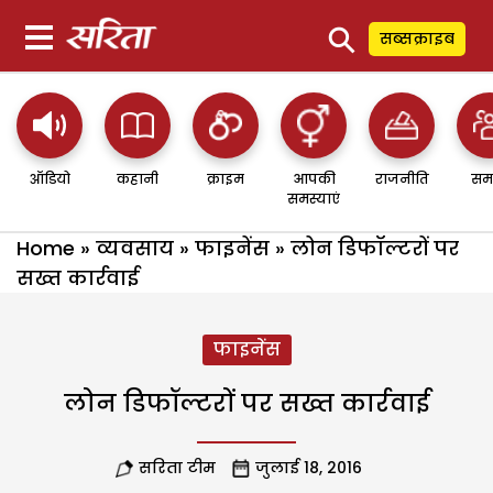
⚲
सब्सक्राइब
ऑडियो
कहानी
क्राइम
आपकी
राजनीति
सम
समस्याएं
Home
»
व्यवसाय
»
फाइनेंस
»
लोन डिफॉल्टरों पर
सख्त कार्रवाई
फाइनेंस
लोन डिफॉल्टरों पर सख्त कार्रवाई
सरिता टीम
जुलाई 18, 2016