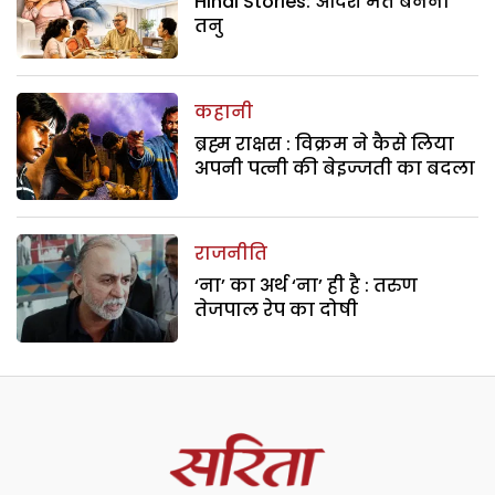
Hindi Stories: आदर्श मत बनना
तनु
कहानी
ब्रह्म राक्षस : विक्रम ने कैसे लिया
अपनी पत्नी की बेइज्जती का बदला
राजनीति
‘ना’ का अर्थ ‘ना’ ही है : तरुण
तेजपाल रेप का दोषी