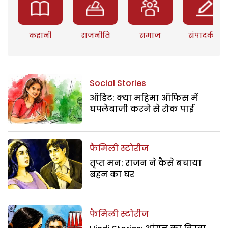
कहानी
राजनीति
समाज
संपादकीय
Social Stories
ऑडिट: क्या महिमा ऑफिस में
घपलेबाजी करने से रोक पाई
फैमिली स्टोरीज
तृप्त मन: राजन ने कैसे बचाया
बहन का घर
फैमिली स्टोरीज