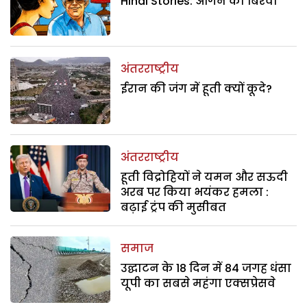
Hindi Stories: आंगन का बिरवा
अंतरराष्ट्रीय
ईरान की जंग में हूती क्यों कूदे?
अंतरराष्ट्रीय
हूती विद्रोहियों ने यमन और सऊदी
अरब पर किया भयंकर हमला :
बढ़ाई ट्रंप की मुसीबत
समाज
उद्घाटन के 18 दिन में 84 जगह धंसा
यूपी का सबसे महंगा एक्सप्रेसवे