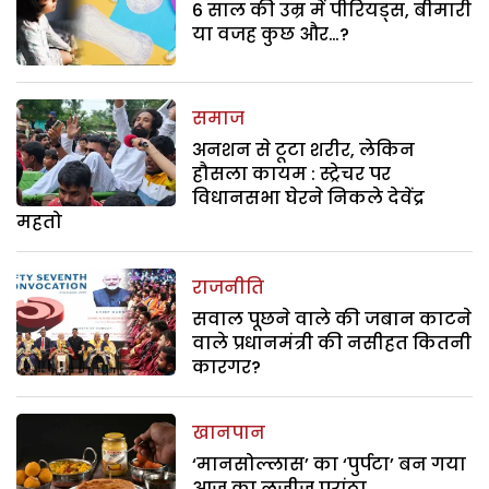
6 साल की उम्र में पीरियड्स, बीमारी
या वजह कुछ और…?
समाज
अनशन से टूटा शरीर, लेकिन
हौसला कायम : स्ट्रेचर पर
विधानसभा घेरने निकले देवेंद्र
महतो
राजनीति
सवाल पूछने वाले की जबान काटने
वाले प्रधानमंत्री की नसीहत कितनी
कारगर?
खानपान
‘मानसोल्लास’ का ‘पुर्पटा’ बन गया
आज का लजीज परांठा