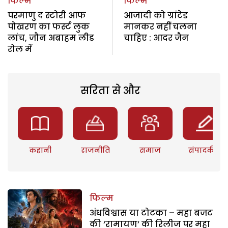
फिल्म
फिल्म
परमाणु द स्टोरी आफ
आजादी को ग्रांटेड
पोखरण का फर्स्ट लुक
मानकर नहीं चलना
लांच, जौन अब्राहम लीड
चाहिए : आदर जैन
रोल में
सरिता से और
कहानी
राजनीति
समाज
संपादकीय
फिल्म
अंधविश्वास या टोटका – महा बजट
की ‘रामायण’ की रिलीज पर महा