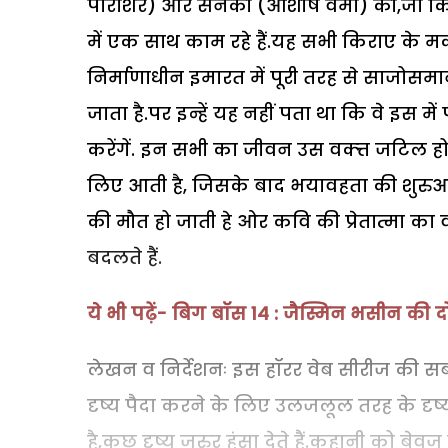
पाराशर) और सनकी (आशीष वर्मा) की,जो क
में एक साथ काम रहे हैं.यह सभी किराए के मकान
निर्माणाधीन इमारत में पूरी तरह से साजोसम
जाता है.पर इन्हें यह नहीं पता था कि वे इस म
करेंगें. इन सभी का जीवन उस वक्त्त जटिल हो 
लिए आती है, जिसके बाद भयावहता की शुरुआत
की मौत हो जाती हे ओर कवि की प्रेतात्मा का
बदलते हैं.
ये भी पढ़ें- बिग बॉस 14 : जैस्मिन भसीन की द
लेखन व निर्देशनः इस हॉरर वेब सीरीज की स
दृष्य पैदा करने के लिए उलजलूल तरह के दृष्
है,कुछ दृष्य जरुर हंसा देते हैं.कहानी को बे