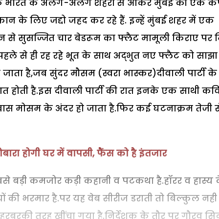
ि भारत के अलग-अलग शहरों से आकर मुंबई की एक कं
 के लिए जद्दो जहद कर रहे हैं. इन्हें मुंबई शहर में एक
ान से सुसज्जित चार बेडरूम का फ्लैट मामूली किराए पर
ें पहले से ही रह रहे भूत के साथ अद्भुत नए फ्लैट को साझा
जाता है,जब सुंदर मौसम (स्वरा भास्कर)दीवाली पार्टी के
 होती है.इस दीवाली पार्टी की रात इनके एक साथी कव
 वास मोसम के अंदर हो जाता है.फिर कई घटनाक्रम तेजी स
ोबारा होगी घर में वापसी, फैंस को है इंतजार
बसे बड़ी कमजोर कड़ी कहानी व पटकथा है.हॉरर व हास्य 
यों की भरमार है.पर यह वेब सीरीज डराती तो बिल्कुल नही
वज हरबरकी तरह खींचा गया है.निर्देशक के तौर पर गौरव सिन