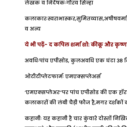
लेखक व निर्देषकःगौरव सिन्हा
कलाकारःस्वराभास्कर,सुमितव्यास,अषीषवर्म
व अन्य
ये भी पढ़ें- द कपिल शर्मा शो: कीकू और कृष्णा 
अवधिःपांच एपीसोड, कुलअवधि एक घंटा 38 
ओटीटीप्लेटफार्मः एमएक्सप्लेअर्स
‘एमएक्सप्लेअर’’पर पांच एपीसोड की एक हॉरर व
कलाकारों की लंबी चैड़ी फौज है,मगर दर्शकों 
कहानीः यह कहानी है चार कुंवारे दोस्तों नि