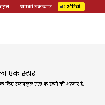
⚲
स्टोरी
लॉग इन
SUBSCRIBE
्राइम
आपकी समस्याएं
ऑडियो
िला एक स्टार
े लिए उलजलूल तरह के दृष्यों की भरमार है.