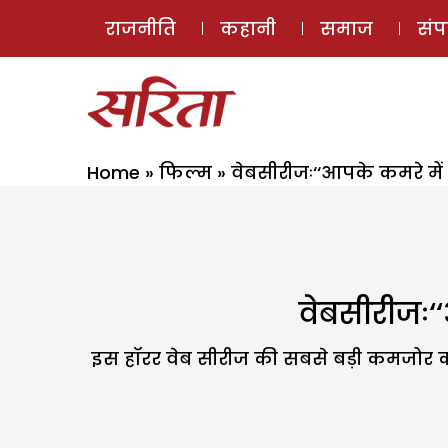
राजनीति
कहानी
समाज
सं
Home
»
फिल्म
»
वेबसीरीजः‘‘आपके कमरे में
वेबसीरीजः‘‘
इस हॉरर वेब सीरीज की सबसे बड़ी कमजोर कड़ी