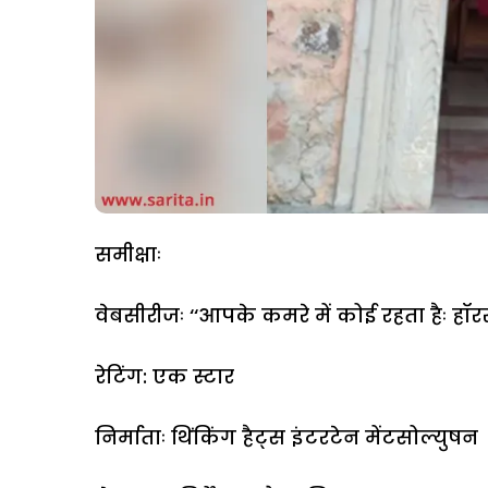
समीक्षाः
वेबसीरीजः ‘‘आपके कमरे में कोई रहता हैः हॉरर ह
रेटिंग: एक स्टार
निर्माताः थिंकिंग हैट्स इंटरटेन मेंटसोल्युषन