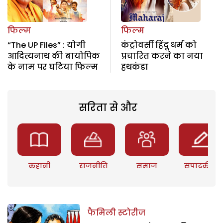
फिल्म
फिल्म
“The UP Files” : योगी
कंट्रोवर्सी हिंदू धर्म को
आदित्यनाथ की बायोपिक
प्रचारित करने का नया
के नाम पर घटिया फिल्म
हथकंडा
सरिता से और
कहानी
राजनीति
समाज
संपादकीय
फैमिली स्टोरीज