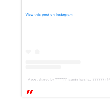
View this post on Instagram
A post shared by ?????? jasmin harshad ?????? (