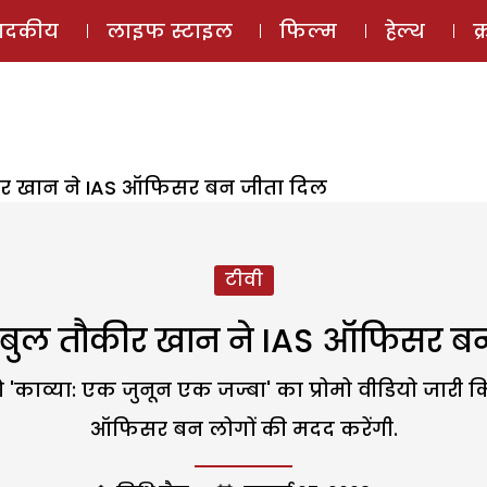
ई-मैगज़ीन
ऑडियो 
पादकीय
लाइफ स्टाइल
फिल्म
हेल्थ
क
कीर खान ने IAS ऑफिसर बन जीता दिल
टीवी
ुंबुल तौकीर खान ने IAS ऑफिसर ब
ो 'काव्या: एक जुनून एक जज्बा' का प्रोमो वीडियो जारी 
ऑफिसर बन लोगों की मदद करेंगी.