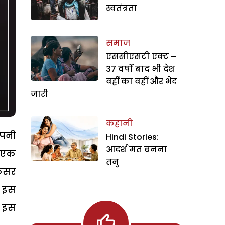
स्वतंत्रता
समाज
एससीएसटी एक्ट –
37 वर्षों बाद भी देश
वहीं का वहीं और भेद
जारी
कहानी
अपनी
Hindi Stories:
आदर्श मत बनना
: एक
तनु
फिसर
द इस
े इस