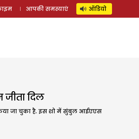
⚲
स्टोरी
लॉग इन
SUBSCRIBE
्राइम
आपकी समस्याएं
ऑडियो
न जीता दिल
किया जा चुका है. इस शो में सुंबुल आईएएस