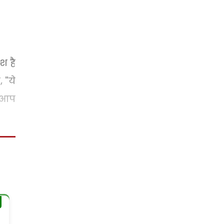
श है
 "ये
ल आप