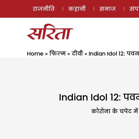
राजनीति
कहानी
समाज
सं
Home
»
फिल्म
»
टीवी
»
Indian Idol 12: प
Indian Idol 12: प
कोरोना के चपेट मे