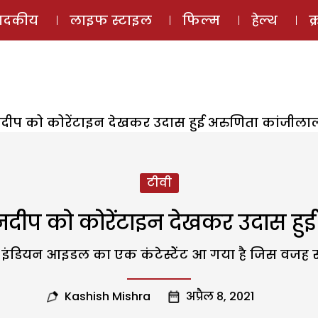
ई-मैगज़ीन
ऑडियो 
पादकीय
लाइफ स्टाइल
फिल्म
हेल्थ
क
वनदीप को कोरेंटाइन देखकर उदास हुई अरुणिता कांजीला
टीवी
वनदीप को कोरेंटाइन देखकर उदास हु
ं इंडियन आइडल का एक कंटेस्टेेंट आ गया है जिस वजह से
Kashish Mishra
अप्रैल 8, 2021