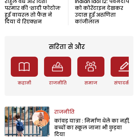
राहुल वैद्य और दिशा
Indian Idol 12: पवनदीप
परमार की ‘शादी फोटोज’
को कोरेंटाइन देखकर
हुई वायरल तो फैंस ने
उदास हुई अरुणिता
दिया ये रिएक्शन
कांजीलाल
सरिता से और
कहानी
राजनीति
समाज
संपादकीय
राजनीति
कांवड़ यात्रा : निर्माण धेले का नहीं,
बच्चों का स्कूल जाना भी छुड़वा
दिया