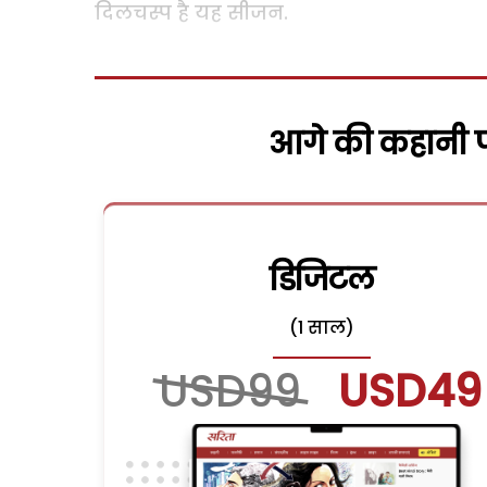
दिलचस्प है यह सीजन.
आगे की कहानी पढ
डिजिटल
(1 साल)
USD99
USD49