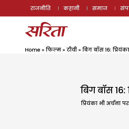
राजनीति
कहानी
समाज
सं
Home
»
फिल्म
»
टीवी
»
बिग बॉस 16: प्रियंक
बिग बॉस 16: प
प्रियंका भी अर्चना 