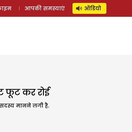
⚲
स्टोरी
लॉग इन
SUBSCRIBE
्राइम
आपकी समस्याएं
ऑडियो
फूट फूट कर रोई
 सदस्य मानने लगी है.