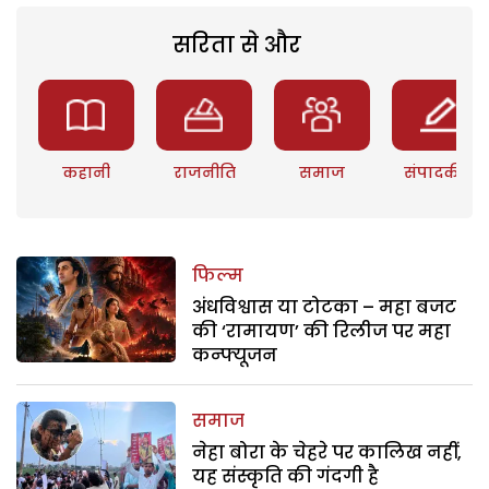
सरिता से और
कहानी
राजनीति
समाज
संपादकीय
फिल्म
अंधविश्वास या टोटका – महा बजट
की ‘रामायण’ की रिलीज पर महा
कन्फ्यूजन
समाज
नेहा बोरा के चेहरे पर कालिख नहीं,
यह संस्कृति की गंदगी है