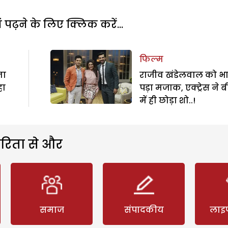
पढ़ने के लिए क्लिक करें...
फिल्म
ना
राजीव खंडेलवाल को भा
हा
पड़ा मजाक, एक्ट्रेस ने 
में ही छोड़ा शो..!
रिता से और
समाज
संपादकीय
लाइ