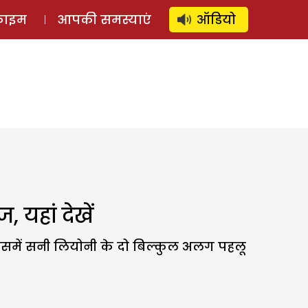
⚲
स्टोरी
लॉग इन
SUBSCRIBE
्राइम
आपकी समस्याएं
ऑडियो
यहां देखें
समें सनी लियोनी के दो बिल्कुल अलग पहलू