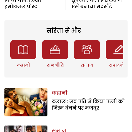
किया याद, लिखा
शुक्ला तक, TV सेलेब ने
इमोशनल पोस्ट
ऐसे बनाया मदर्स डे
सरिता से और
कहानी
राजनीति
समाज
संपादकीय
कहानी
दलाल : जब पति ने किया पत्नी को
जिस्म बेचने पर मजबूर
समाज