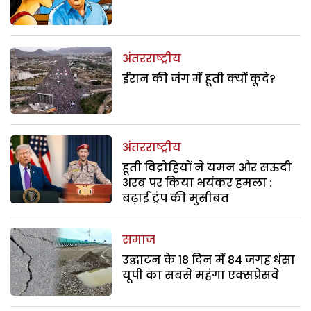
अंतरराष्ट्रीय
ईरान की जंग में हूती क्यों कूदे?
अंतरराष्ट्रीय
हूती विद्रोहियों ने यमन और सऊदी
अरब पर किया भयंकर हमला :
बढ़ाई ट्रंप की मुसीबत
समाज
उद्घाटन के 18 दिन में 84 जगह धंसा
यूपी का सबसे महंगा एक्सप्रेसवे