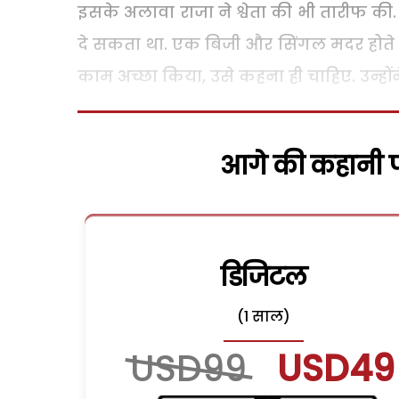
इसके अलावा राजा ने श्वेता की भी तारीफ की. 
दे सकता था. एक बिजी और सिंगल मदर होते 
काम अच्छा किया, उसे कहना ही चाहिए. उन्होंन
आगे की कहानी पढ
डिजिटल
(1 साल)
USD99
USD49