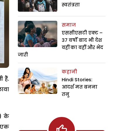
स्वतंत्रता
समाज
एससीएसटी एक्ट –
37 वर्षों बाद भी देश
वहीं का वहीं और भेद
जारी
कहानी
हैं.
Hindi Stories:
आदर्श मत बनना
लावा
तनु
) के
ो एक