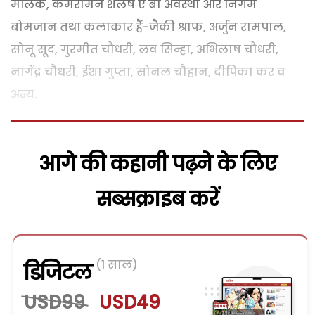
मलिक, कैमरामैन शैलेष ए बी अवस्थी और निगम
बोमजान तथा कलाकार हैं-जैकी श्राफ, अर्जुन रामपाल,
सोनू सूद, गुरमीत चौधरी, लव सिन्हा, अभिलाष चौधरी,
नागेंद्र चौधरी, ईशा गुप्ता, सोनल चौहान, दीपिका कर व
अन्य.
आगे की कहानी पढ़ने के लिए
सब्सक्राइब करें
(1 साल)
डिजिटल
USD99
USD49