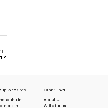
ना
वाद,
oup Websites
Other Links
ihshobha.in
About Us
ampak.in
Write for us