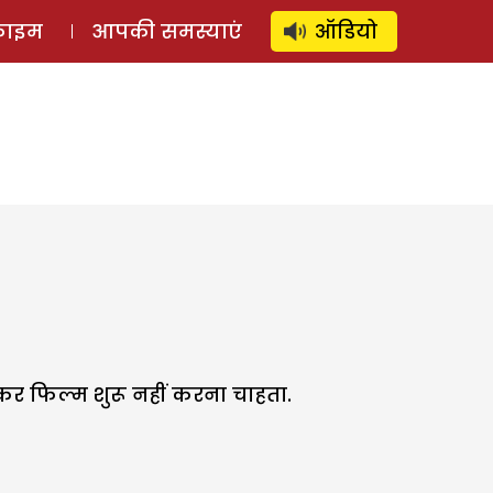
⚲
स्टोरी
लॉग इन
SUBSCRIBE
्राइम
आपकी समस्याएं
ऑडियो
े कर फिल्म शुरू नहीं करना चाहता.