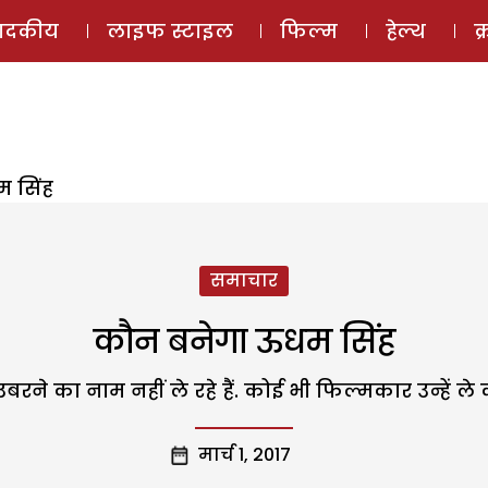
ई-मैगज़ीन
ऑडियो 
पादकीय
लाइफ स्टाइल
फिल्म
हेल्थ
क
 सिंह
समाचार
कौन बनेगा ऊधम सिंह
उबरने का नाम नहीं ले रहे हैं. कोई भी फिल्मकार उन्हें ल
मार्च 1, 2017