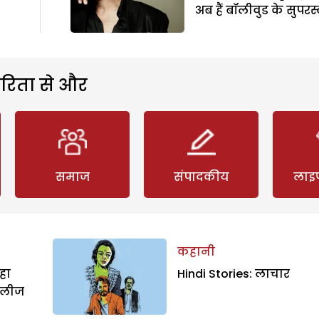
अब हैं बॉलीवुड के सुपरस
रिता से और
समाज
संपादकीय
लाइ
कहानी
हा
Hindi Stories: लाचार
िलीज