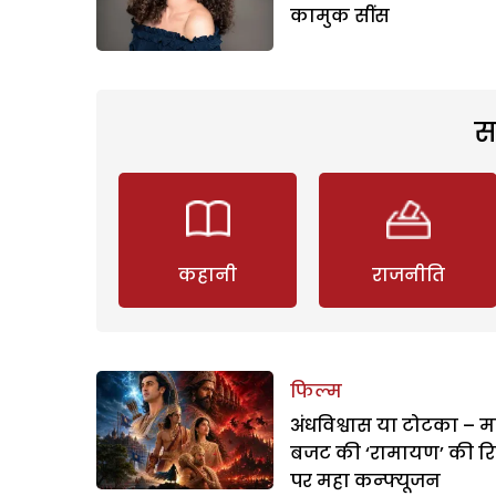
कामुक सींस
स
कहानी
राजनीति
फिल्म
अंधविश्वास या टोटका – म
बजट की ‘रामायण’ की र
पर महा कन्फ्यूजन