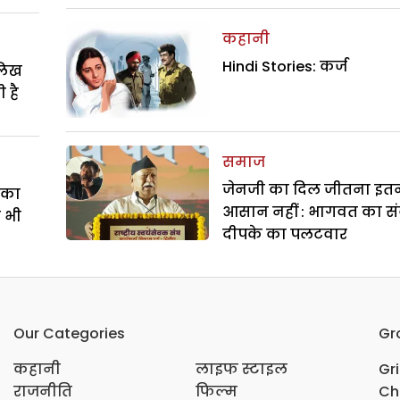
कहानी
Hindi Stories: कर्ज
ालिख
 है
समाज
जेनजी का दिल जीतना इत
े का
आसान नहीं : भागवत का सं
ा भी
दीपके का पलटवार
Our Categories
Gr
कहानी
लाइफ स्टाइल
Gr
राजनीति
फिल्म
Ch