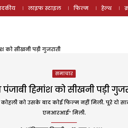
ई-मैगज़ीन
ऑडियो 
पादकीय
लाइफ स्टाइल
फिल्म
हेल्थ
क
ंश को सीखनी पड़ी गुजराती
समाचार
 पंजाबी हिमांश को सीखनी पड़ी गुजर
ंश कोहली को उसके बाद कोई फिल्म नहीं मिली. पूरे दो साल 
एनआरआई’’ मिली.