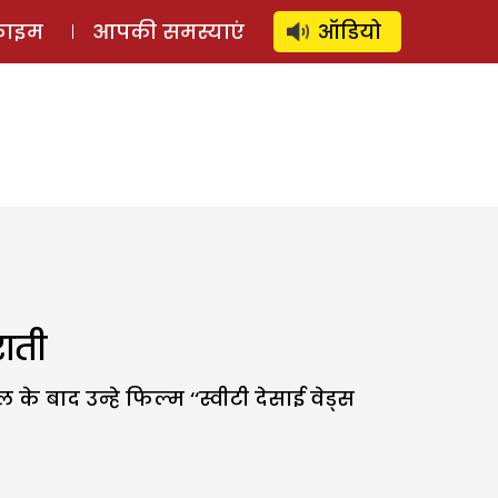
⚲
स्टोरी
लॉग इन
SUBSCRIBE
्राइम
आपकी समस्याएं
ऑडियो
ाती
के बाद उन्हे फिल्म ‘‘स्वीटी देसाई वेड्स