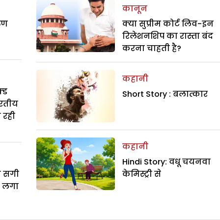
कानून
रुण
क्या सुप्रीम कोर्ट लिव-इन
रिलेशनशिप का रास्ता बंद
करना चाहती है?
कहानी
्ड
Short Story : बलात्कार
ारतीय
ा रही
कहानी
Hindi Story: वधू चयनवा
ी सगी
केमिस्ट्री से
ो लगा