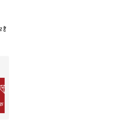
हैं
फ स्टाइल
फिल्म
हेल्थ