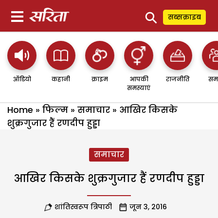
⚲
सब्सक्राइब
ऑडियो
कहानी
क्राइम
आपकी
राजनीति
सम
समस्याएं
Home
»
फिल्म
»
समाचार
»
आखिर किसके
शुक्रगुजार हैं रणदीप हुड्डा
समाचार
आखिर किसके शुक्रगुजार हैं रणदीप हुड्डा
शांतिस्वरूप त्रिपाठी
जून 3, 2016